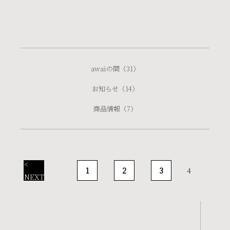
人と人の間
日常の中に生まれる間
それぞれに心地よい
間〈awai〉を
awaiの間
（31）
感じてもらえますように
お知らせ
（14）
コーヒーと菓子
商品情報
（7）
お知らせ
awaiの間
<
1
2
3
4
店舗情報
NEXT
お問い合わせ