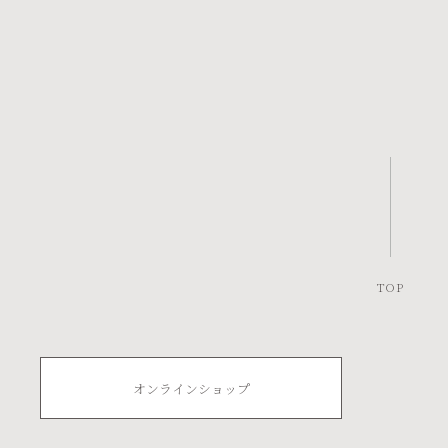
awaiの間
（31）
お知らせ
（14）
商品情報
（7）
TOP
オンラインショップ