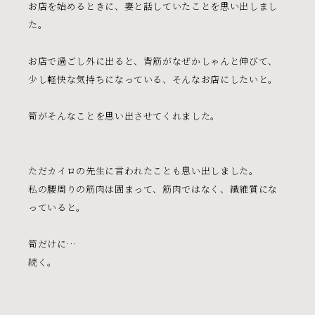
お店を始めるときに、妻と話していたことを思い出しまし
コーヒーと菓子
た。
お知らせ
お店で過ごし外に出ると、背筋がなぜかしゃんと伸びて、
awaiの間
少し軽快な気持ちになっている、そんなお店にしたいと。
店舗情報
筍がそんなことを思い出させてくれました。
お問い合わせ
ただカイロの先生に言われたことも思い出しました。
私の腰周りの筋肉は固まって、筋肉ではなく、繊維質にな
っていると。
筍だけに…
続く。