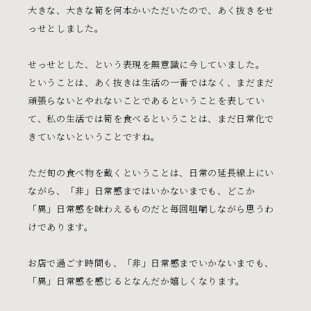
大きな、大きな筍を何本かいただいたので、あく抜きをせ
っせとしました。
せっせとした、という表現を無意識に今していました。
ということは、あく抜きは生活の一番ではなく、まだまだ
頑張らないとやれないことであるということを表してい
て、私の生活では筍を食べるということは、まだ日常化で
きていないということですね。
ただ旬の食べ物を戴くということは、日常の延長線上にい
ながら、「非」日常感まではいかないまでも、どこか
「異」日常感を味わえるものだと毎回咀嚼しながら思うわ
けであります。
人と人の間
日常の中に生まれる間
それぞれに心地よい
間〈awai〉を
お店で過ごす時間も、「非」日常感までいかないまでも、
感じてもらえますように
「異」日常感を感じるとなんだか嬉しくなります。