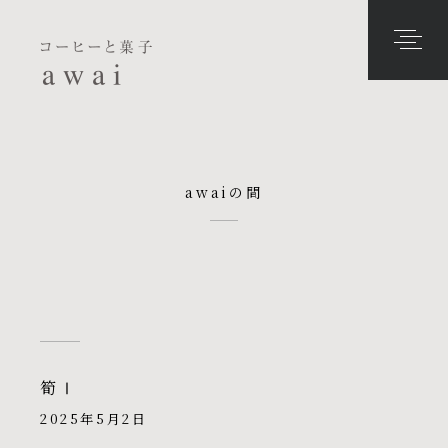
awaiの間
筍Ⅰ
2025年5月2日