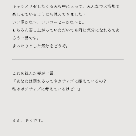
キャラメリゼしたくるみも中に入って、みんなで大浴場で
楽しんでいるようにも見えてきました…
いい湯だな〜、いいコーヒーだな〜と。
もちろん召し上がっていただいても同じ気分になれるであ
ろう一品です。
まったりとした気分をどうぞ。
人と人の間
日常の中に生まれる間
これを読んだ妻が一言。
それぞれに心地よい
間〈awai〉を
「あなたは溺れるってネガティブに捉えているの？
感じてもらえますように
私はポジティブに考えているけど…」
コーヒーと菓子
お知らせ
ええ、そうです。
awaiの間