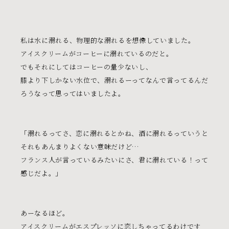
店舗情報
お問い合わせ
私は水に溺れる、物理的な溺れるを想像していました。
アイスクリームがコーヒーに溺れているのだと。
でもそれにしてはコーヒーの量少ないし、
膝より下しかない水位で、溺れるーってなんで言ってるんだ
ろうなって思ってはいましたよ。
「溺れるってさ、恋に溺れるとかね、酒に溺れるっていうと
それもあんまりよくない意味だけど…
フランス人が言っているみたいにさ、君に溺れている！って
感じだよ。」
あーなるほど。
アイスクリームがエスプレッソに恋しちゃってるわけです