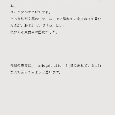
ね。
ユーモアがすごいですね。
さっき私が文章の中で、ユーモア溢れていますねって書い
たのが、恥ずかしいですね、はい。
私はくそ真面目の堅物でした。
今日の夜妻に、「affogato al te！！(君に溺れているよ)」
なんて言ってみようと思います。
awaiの間
（31）