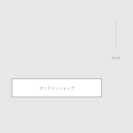
お知らせ
（14）
商品情報
（7）
TOP
オンラインショップ
コーヒーと菓子